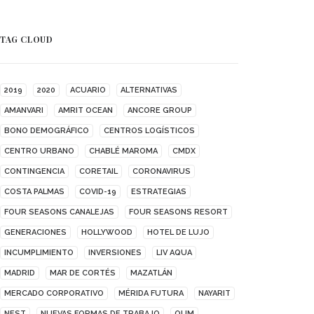
TAG CLOUD
2019
2020
ACUARIO
ALTERNATIVAS
AMANVARI
AMRIT OCEAN
ANCORE GROUP
BONO DEMOGRÁFICO
CENTROS LOGÍSTICOS
CENTRO URBANO
CHABLÉ MAROMA
CMDX
CONTINGENCIA
CORETAIL
CORONAVIRUS
COSTA PALMAS
COVID-19
ESTRATEGIAS
FOUR SEASONS CANALEJAS
FOUR SEASONS RESORT
GENERACIONES
HOLLYWOOD
HOTEL DE LUJO
INCUMPLIMIENTO
INVERSIONES
LIV AQUA
MADRID
MAR DE CORTÉS
MAZATLÁN
MERCADO CORPORATIVO
MÉRIDA FUTURA
NAYARIT
NEST
NUEVAS FORMAS DE TRABAJO
OUM