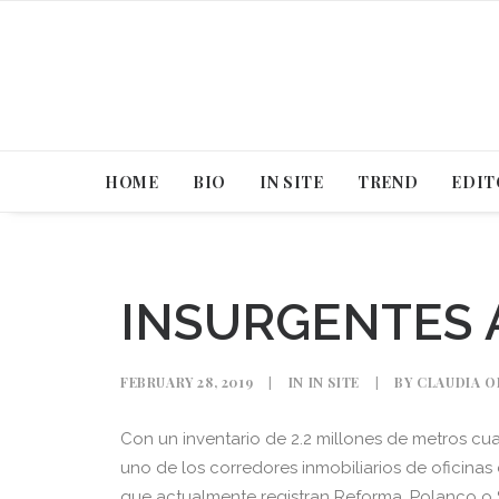
HOME
BIO
IN SITE
TREND
EDIT
INSURGENTES 
FEBRUARY 28, 2019
|
IN
IN SITE
|
BY
CLAUDIA O
Con un inventario de 2.2 millones de metros c
uno de los corredores inmobiliarios de oficinas 
que actualmente registran Reforma, Polanco o 