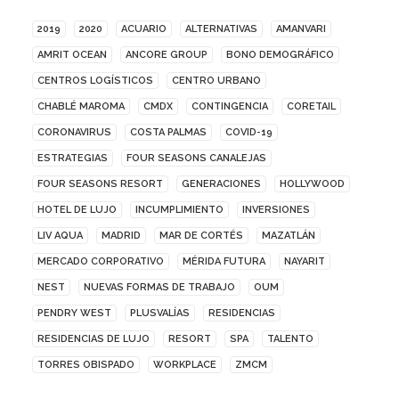
2019
2020
ACUARIO
ALTERNATIVAS
AMANVARI
AMRIT OCEAN
ANCORE GROUP
BONO DEMOGRÁFICO
CENTROS LOGÍSTICOS
CENTRO URBANO
CHABLÉ MAROMA
CMDX
CONTINGENCIA
CORETAIL
CORONAVIRUS
COSTA PALMAS
COVID-19
ESTRATEGIAS
FOUR SEASONS CANALEJAS
FOUR SEASONS RESORT
GENERACIONES
HOLLYWOOD
HOTEL DE LUJO
INCUMPLIMIENTO
INVERSIONES
LIV AQUA
MADRID
MAR DE CORTÉS
MAZATLÁN
MERCADO CORPORATIVO
MÉRIDA FUTURA
NAYARIT
NEST
NUEVAS FORMAS DE TRABAJO
OUM
PENDRY WEST
PLUSVALÍAS
RESIDENCIAS
RESIDENCIAS DE LUJO
RESORT
SPA
TALENTO
TORRES OBISPADO
WORKPLACE
ZMCM